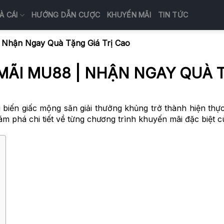
À CÁI
HƯỚNG DẪN CƯỢC
KHUYẾN MÃI
TIN TỨC
 Nhận Ngay Quà Tặng Giá Trị Cao
MÃI MU88 | NHẬN NGAY QUÀ T
ến giấc mộng săn giải thưởng khủng trở thành hiện thực. 
m phá chi tiết về từng chương trình khuyến mãi đặc biệt 