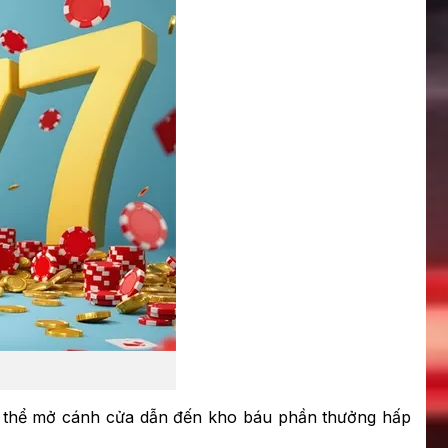
 có thể mở cánh cửa dẫn đến kho báu phần thưởng hấp