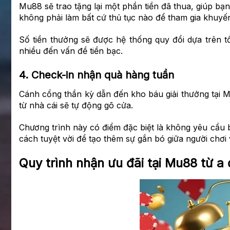
Mu88 sẽ trao tặng lại một phần tiền đã thua, giúp bạn
không phải làm bất cứ thủ tục nào để tham gia khuyến
Số tiền thưởng sẽ được hệ thống quy đổi dựa trên t
nhiều đến vấn đề tiền bạc.
4. Check-in nhận quà hàng tuần
Cánh cổng thần kỳ dẫn đến kho báu giải thưởng tại M
từ nhà cái sẽ tự động gõ cửa.
Chương trình này có điểm đặc biệt là không yêu cầu 
cách tuyệt vời để tạo thêm sự gắn bó giữa người chơ
Quy trình nhận ưu đãi tại Mu88 từ a