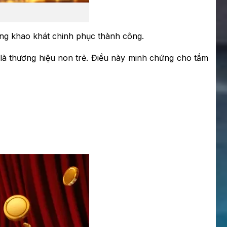
ùng khao khát chinh phục thành công.
 thương hiệu non trẻ. Điều này minh chứng cho tầm