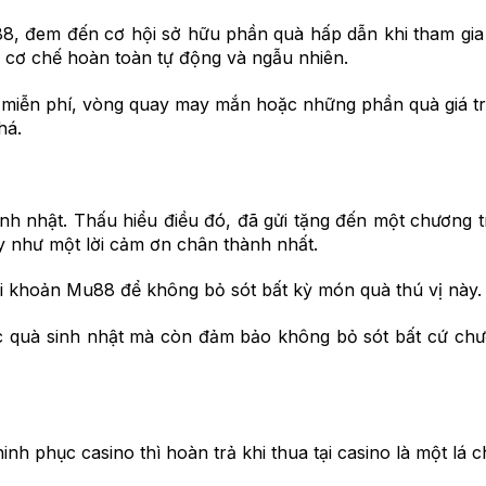
u88, đem đến cơ hội sở hữu phần quà hấp dẫn khi tham gia
i cơ chế hoàn toàn tự động và ngẫu nhiên.
g miễn phí, vòng quay may mắn hoặc những phần quà giá t
há.
sinh nhật. Thấu hiểu điều đó, đã gửi tặng đến một chương 
y như một lời cảm ơn chân thành nhất.
ài khoản Mu88 để không bỏ sót bất kỳ món quà thú vị này.
 quà sinh nhật mà còn đảm bảo không bỏ sót bất cứ chư
hinh phục casino thì hoàn trả khi thua tại casino là một lá 