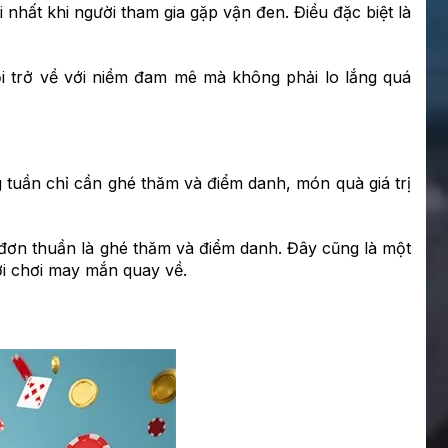
 nhất khi người tham gia gặp vận đen. Điều đặc biệt là
ội trở về với niềm đam mê mà không phải lo lắng quá
 tuần chỉ cần ghé thăm và điểm danh, món quà giá trị
 đơn thuần là ghé thăm và điểm danh. Đây cũng là một
ời chơi may mắn quay về.