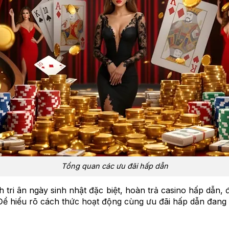
Tổng quan các ưu đãi hấp dẫn
tri ân ngày sinh nhật đặc biệt, hoàn trả casino hấp dẫn, 
Để hiểu rõ cách thức hoạt động cùng ưu đãi hấp dẫn đang 