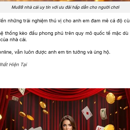
Mu88 nhà cái uy tín với ưu đãi hấp dẫn cho người chơi
 đến những trải nghiệm thú vị cho anh em đam mê cá độ c
 thống kèo đấu phong phú trên quy mô quốc tế mặc dù là
của nhà cái.
online, vẫn luôn được anh em tin tưởng và ủng hộ.
hất Hiện Tại