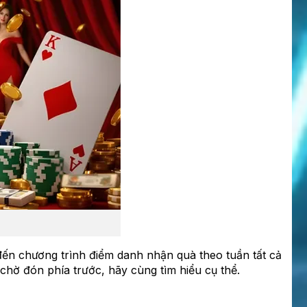
đến chương trình điểm danh nhận quà theo tuần tất cả
chờ đón phía trước, hãy cùng tìm hiểu cụ thể.