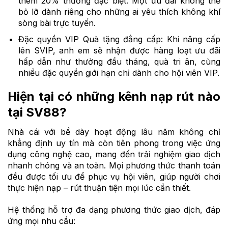
thêm 20% thưởng đặc biệt. Một ưu đãi không thể
bỏ lỡ dành riêng cho những ai yêu thích không khí
sòng bài trực tuyến.
Đặc quyền VIP Quà tặng đẳng cấp: Khi nâng cấp
lên SVIP, anh em sẽ nhận được hàng loạt ưu đãi
hấp dẫn như thưởng đầu tháng, quà tri ân, cùng
nhiều đặc quyền giới hạn chỉ dành cho hội viên VIP.
Hiện tại có những kênh nạp rút nào
tại SV88?
Nhà cái với bề dày hoạt động lâu năm không chỉ
khẳng định uy tín mà còn tiên phong trong việc ứng
dụng công nghệ cao, mang đến trải nghiệm giao dịch
nhanh chóng và an toàn. Mọi phương thức thanh toán
đều được tối ưu để phục vụ hội viên, giúp người chơi
thực hiện nạp – rút thuận tiện mọi lúc cần thiết.
Hệ thống hỗ trợ đa dạng phương thức giao dịch, đáp
ứng mọi nhu cầu: