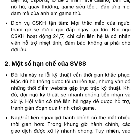
điện tử, Esports, lô đề 3 miền, live casino, bắn cá,
nổ hũ, quay thưởng, game siêu tốc… đáp ứng mọi
đam mê của anh em game thủ.
Dịch vụ CSKH tận tâm: Mọi thắc mắc của người
tham gia sẽ được giải đáp ngay lập tức. Đội ngũ
CSKH hoạt động 24/7, chỉ cần liên hệ là có nhân
viên hỗ trợ nhiệt tình, đảm bảo không ai phải chờ
đợi lâu.
2. Một số hạn chế của SV88
Đôi khi xảy ra lỗi kỹ thuật cần thời gian khắc phục:
Mặc dù hệ thống được tối ưu liên tục, nhưng vẫn có
những thời điểm website gặp trục trặc kỹ thuật. Khi
đó, đội ngũ kỹ thuật sẽ nhanh chóng tiếp nhận và
xử lý. Hội viên có thể liên hệ ngay để được hỗ trợ,
tránh gián đoạn quá trình chơi game.
Nạp/rút tiền ngoài giờ hành chính có thể mất nhiều
thời gian hơn: Trong khung giờ hành chính, các
giao dịch được xử lý nhanh chóng. Tuy nhiên, vào