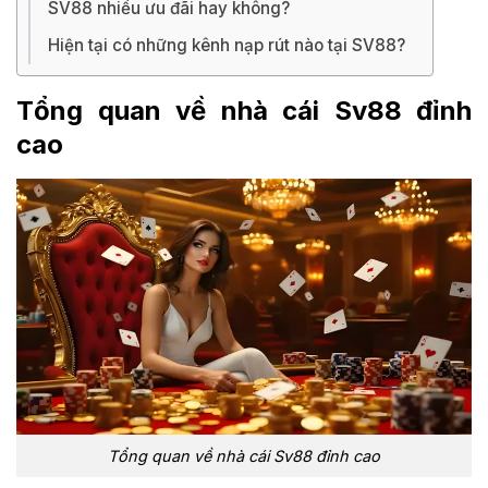
SV88 nhiều ưu đãi hay không?
Hiện tại có những kênh nạp rút nào tại SV88?
Tổng quan về nhà cái Sv88 đỉnh
cao
Tổng quan về nhà cái Sv88 đỉnh cao