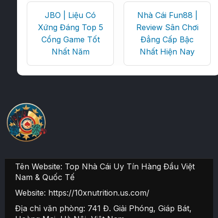
JBO | Liệu Có
Nhà Cái Fun88 |
Xứng Đáng Top 5
Review Sân Chơi
Cổng Game Tốt
Đẳng Cấp Bậc
Nhất Năm
Nhất Hiện Nay
Tên Website: Top Nhà Cái Uy Tín Hàng Đầu Việt
Nam & Quốc Tế
Website: https://10xnutrition.us.com/
Địa chỉ văn phòng: 741 Đ. Giải Phóng, Giáp Bát,