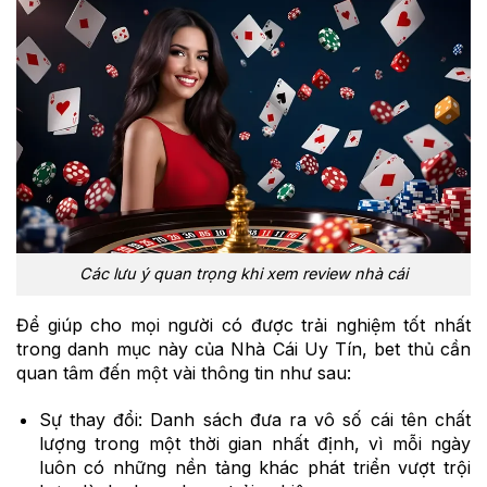
Các lưu ý quan trọng khi xem review nhà cái
Để giúp cho mọi người có được trải nghiệm tốt nhất
trong danh mục này của Nhà Cái Uy Tín, bet thủ cần
quan tâm đến một vài thông tin như sau:
Sự thay đổi: Danh sách đưa ra vô số cái tên chất
lượng trong một thời gian nhất định, vì mỗi ngày
luôn có những nền tảng khác phát triển vượt trội