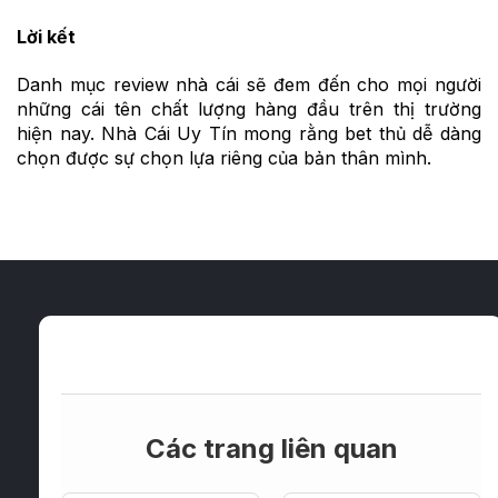
Lời kết
Danh mục review nhà cái sẽ đem đến cho mọi người
những cái tên chất lượng hàng đầu trên thị trường
hiện nay. Nhà Cái Uy Tín mong rằng bet thủ dễ dàng
chọn được sự chọn lựa riêng của bản thân mình.
Các trang liên quan