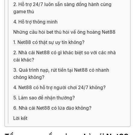
2. Hỗ trợ 24/7 luôn sẵn sàng đồng hành cùng
game thủ
4. Hỗ trợ thông minh
Những câu hỏi bet thủ hỏi về ông hoàng Net88
1. Net88 có thật sự uy tín không?
2. Nhà cái Net88 có gì khác biệt so với các nhà
cái khác?
3. Quá trình nạp, rút tiền tại Net88 có nhanh
chóng không?
4. Net88 có hỗ trợ người chơi 24/7 không?
5. Làm sao để nhận thưởng?
6. Nhà cái Net88 có lừa đảo không?
Lời kết