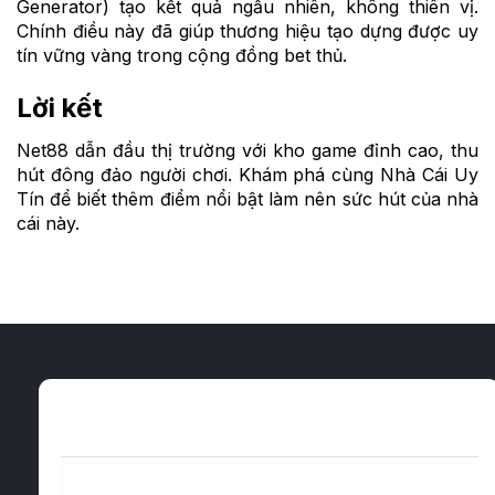
Generator) tạo kết quả ngẫu nhiên, không thiên vị.
Chính điều này đã giúp thương hiệu tạo dựng được uy
tín vững vàng trong cộng đồng bet thủ.
Lời kết
Net88 dẫn đầu thị trường với kho game đỉnh cao, thu
hút đông đảo người chơi. Khám phá cùng Nhà Cái Uy
Tín để biết thêm điểm nổi bật làm nên sức hút của nhà
cái này.