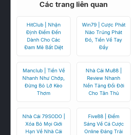
Các trang liên quan
HitClub | Nhận
Win79 | Cược Phát
Định Điểm Đến
Nào Trúng Phát
Dành Cho Các
Đó, Tiền Về Tay
Đam Mê Bất Diệt
Đầy
Manclub | Tiền Về
Nhà Cái Mu88 |
Nhanh Như Chớp,
Review Nhanh
Đừng Bỏ Lỡ Kèo
Nền Tảng Đổi Đời
Thơm
Cho Tân Thủ
Nhà Cái 79SODO |
Five88 | Điểm
Xóa Bỏ Mọi Giới
Sáng Về Cá Cược
Hạn Về Nhà Cái
Online Đáng Trải