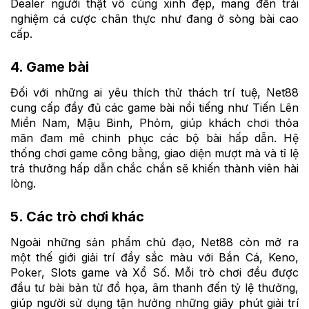
Dealer người thật vô cùng xinh đẹp, mang đến trải
nghiệm cá cược chân thực như đang ở sòng bài cao
cấp.
4. Game bài
Đối với những ai yêu thích thử thách trí tuệ, Net88
cung cấp đầy đủ các game bài nổi tiếng như Tiến Lên
Miền Nam, Mậu Binh, Phỏm, giúp khách chơi thỏa
mãn đam mê chinh phục các bộ bài hấp dẫn. Hệ
thống chơi game công bằng, giao diện mượt mà và tỉ lệ
trả thưởng hấp dẫn chắc chắn sẽ khiến thành viên hài
lòng.
5. Các trò chơi khác
Ngoài những sản phẩm chủ đạo, Net88 còn mở ra
một thế giới giải trí đầy sắc màu với Bắn Cá, Keno,
Poker, Slots game và Xổ Số. Mỗi trò chơi đều được
đầu tư bài bản từ đồ họa, âm thanh đến tỷ lệ thưởng,
giúp người sử dụng tận hưởng những giây phút giải trí