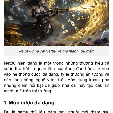
Review nhà cái Net88 về thế mạnh, ưu điểm
Net88 hiện đang là một trong những thương hiệu cá
cược thu hút sự quan tâm của đông đảo hội viên nhờ
vào hệ thống cược đa dạng, tỷ lệ thưởng ấn tượng và
nền tảng công nghệ vượt trội. Hãy cùng khám phá
những điểm nổi bật đã giúp nhà cái này tạo dấu ấn
mạnh mẽ trên thị trường.
1. Mức cược đa dạng
Dù là game thủ lâu năm hay người mới tham gia,