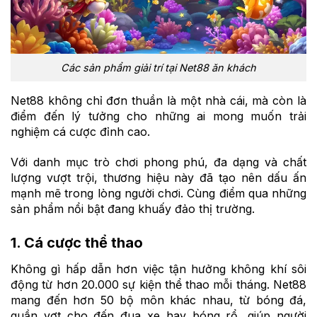
Các sản phẩm giải trí tại Net88 ăn khách
Net88 không chỉ đơn thuần là một nhà cái, mà còn là
điểm đến lý tưởng cho những ai mong muốn trải
nghiệm cá cược đỉnh cao.
Với danh mục trò chơi phong phú, đa dạng và chất
lượng vượt trội, thương hiệu này đã tạo nên dấu ấn
mạnh mẽ trong lòng người chơi. Cùng điểm qua những
sản phẩm nổi bật đang khuấy đảo thị trường.
1. Cá cược thể thao
Không gì hấp dẫn hơn việc tận hưởng không khí sôi
động từ hơn 20.000 sự kiện thể thao mỗi tháng. Net88
mang đến hơn 50 bộ môn khác nhau, từ bóng đá,
quần vợt cho đến đua xe hay bóng rổ, giúp người