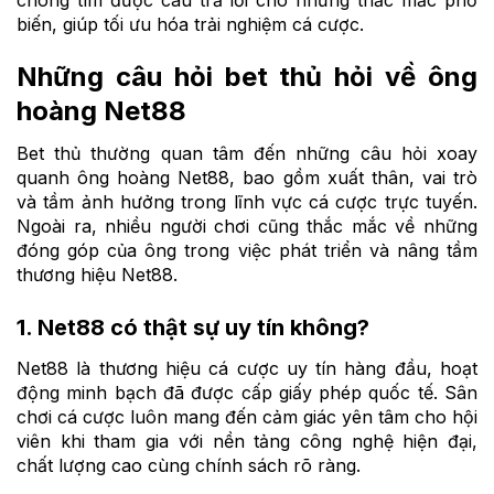
chóng tìm được câu trả lời cho những thắc mắc phổ
biến, giúp tối ưu hóa trải nghiệm cá cược.
Những câu hỏi bet thủ hỏi về ông
hoàng Net88
Bet thủ thường quan tâm đến những câu hỏi xoay
quanh ông hoàng Net88, bao gồm xuất thân, vai trò
và tầm ảnh hưởng trong lĩnh vực cá cược trực tuyến.
Ngoài ra, nhiều người chơi cũng thắc mắc về những
đóng góp của ông trong việc phát triển và nâng tầm
thương hiệu Net88.
1. Net88 có thật sự uy tín không?
Net88 là thương hiệu cá cược uy tín hàng đầu, hoạt
động minh bạch đã được cấp giấy phép quốc tế. Sân
chơi cá cược luôn mang đến cảm giác yên tâm cho hội
viên khi tham gia với nền tảng công nghệ hiện đại,
chất lượng cao cùng chính sách rõ ràng.