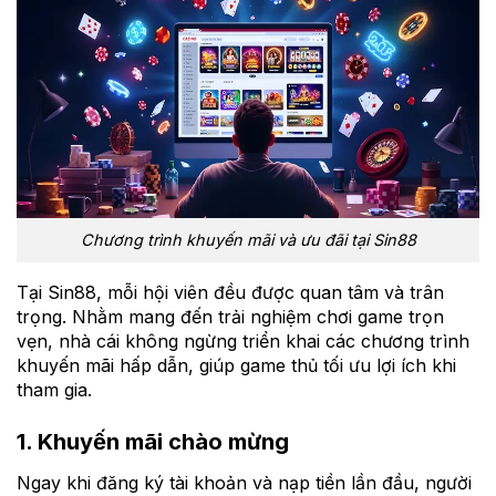
Chương trình khuyến mãi và ưu đãi tại Sin88
Tại Sin88, mỗi hội viên đều được quan tâm và trân
trọng. Nhằm mang đến trải nghiệm chơi game trọn
vẹn, nhà cái không ngừng triển khai các chương trình
khuyến mãi hấp dẫn, giúp game thủ tối ưu lợi ích khi
tham gia.
1. Khuyến mãi chào mừng
Ngay khi đăng ký tài khoản và nạp tiền lần đầu, người