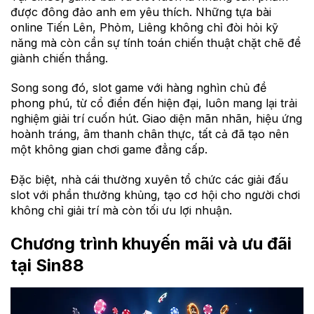
được đông đảo anh em yêu thích. Những tựa bài
online Tiến Lên, Phỏm, Liêng không chỉ đòi hỏi kỹ
năng mà còn cần sự tính toán chiến thuật chặt chẽ để
giành chiến thắng.
Song song đó, slot game với hàng nghìn chủ đề
phong phú, từ cổ điển đến hiện đại, luôn mang lại trải
nghiệm giải trí cuốn hút. Giao diện mãn nhãn, hiệu ứng
hoành tráng, âm thanh chân thực, tất cả đã tạo nên
một không gian chơi game đẳng cấp.
Đặc biệt, nhà cái thường xuyên tổ chức các giải đấu
slot với phần thưởng khủng, tạo cơ hội cho người chơi
không chỉ giải trí mà còn tối ưu lợi nhuận.
Chương trình khuyến mãi và ưu đãi
tại Sin88