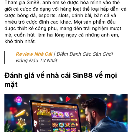
Tham gia Sin88, anh em sẽ được hòa mình vào thế
giới cá cược đa dạng với hàng loạt thể loại hấp dẫn: cá
cược bóng đá, esports, slots, đánh bài, bắn cá và
nhiều trò cược đỉnh cao khác. Mọi sản phẩm đều
được thiết kế công phu, mang đến trải nghiệm mượt
mà, cuốn hút, làm hài lòng ngay cả những anh em,
khó tính nhất.
Review Nhà Cái
| Điểm Danh Các Sân Chơi
Đáng Đầu Tư Nhất
Đánh giá về nhà cái Sin88 về mọi
mặt