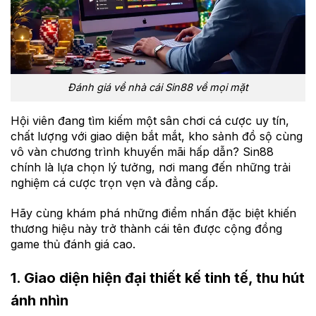
Đánh giá về nhà cái Sin88 về mọi mặt
Hội viên đang tìm kiếm một sân chơi cá cược uy tín,
chất lượng với giao diện bắt mắt, kho sảnh đồ sộ cùng
vô vàn chương trình khuyến mãi hấp dẫn? Sin88
chính là lựa chọn lý tưởng, nơi mang đến những trải
nghiệm cá cược trọn vẹn và đẳng cấp.
Hãy cùng khám phá những điểm nhấn đặc biệt khiến
thương hiệu này trở thành cái tên được cộng đồng
game thủ đánh giá cao.
1. Giao diện hiện đại thiết kế tinh tế, thu hút
ánh nhìn