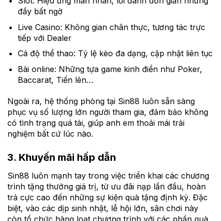
Slot: Hiệu ứng mãn nhãn, lối đánh đơn giản nhưng
đầy bất ngờ
Live Casino: Không gian chân thực, tương tác trực
tiếp với Dealer
Cá độ thể thao: Tỷ lệ kèo đa dạng, cập nhật liên tục
Bài online: Những tựa game kinh điển như Poker,
Baccarat, Tiến lên…
Ngoài ra, hệ thống phòng tại Sin88 luôn sẵn sàng
phục vụ số lượng lớn người tham gia, đảm bảo không
có tình trạng quá tải, giúp anh em thoải mái trải
nghiệm bất cứ lúc nào.
3. Khuyến mãi hấp dẫn
Sin88 luôn mạnh tay trong việc triển khai các chương
trình tặng thưởng giá trị, từ ưu đãi nạp lần đầu, hoàn
trả cực cao đến những sự kiện quà tặng định kỳ. Đặc
biệt, vào các dịp sinh nhật, lễ hội lớn, sân chơi này
còn tổ chức hàng loạt chương trình với các phần quà