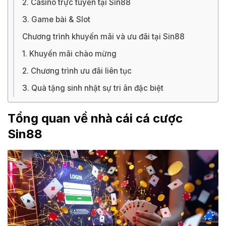
2. Casino trực tuyến tại Sin88
3. Game bài & Slot
Chương trình khuyến mãi và ưu đãi tại Sin88
1. Khuyến mãi chào mừng
2. Chương trình ưu đãi liên tục
3. Quà tặng sinh nhật sự tri ân đặc biệt
Tổng quan về nhà cái cá cược
Sin88