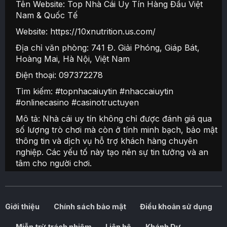
Tên Website: Top Nhà Cái Uy Tín Hàng Đầu Việt
Nam & Quốc Tế
Website: https://10xnutrition.us.com/
Địa chỉ văn phòng: 741 Đ. Giải Phóng, Giáp Bát,
Hoàng Mai, Hà Nội, Việt Nam
Điện thoại: 097372278
Tìm kiếm: #topnhacaiuytin #nhaccaiuytin
#onlinecasino #casinotructuyen
Mô tả: Nhà cái uy tín không chỉ được đánh giá qua
số lượng trò chơi mà còn ở tính minh bạch, bảo mật
thông tin và dịch vụ hỗ trợ khách hàng chuyên
nghiệp. Các yếu tố này tạo nên sự tin tưởng và an
tâm cho người chơi.
Giới thiệu
Chính sách bảo mật
Điều khoản sử dụng
Miễn trừ trách nhiệm
Liên hệ
Khánh Dự