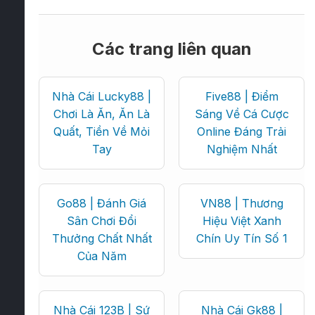
Các trang liên quan
Nhà Cái Lucky88 |
Five88 | Điểm
Chơi Là Ăn, Ăn Là
Sáng Về Cá Cược
Quất, Tiền Về Mỏi
Online Đáng Trải
Tay
Nghiệm Nhất
Go88 | Đánh Giá
VN88 | Thương
Sân Chơi Đổi
Hiệu Việt Xanh
Thưởng Chất Nhất
Chín Uy Tín Số 1
Của Năm
Nhà Cái 123B | Sứ
Nhà Cái Gk88 |