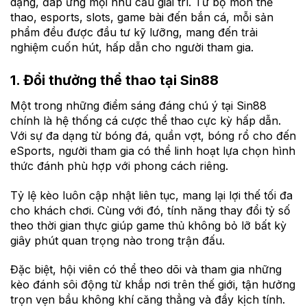
dạng, đáp ứng mọi nhu cầu giải trí. Từ bộ môn thể
thao, esports, slots, game bài đến bắn cá, mỗi sản
phẩm đều được đầu tư kỹ lưỡng, mang đến trải
nghiệm cuốn hút, hấp dẫn cho người tham gia.
1. Đổi thưởng thể thao tại Sin88
Một trong những điểm sáng đáng chú ý tại Sin88
chính là hệ thống cá cược thể thao cực kỳ hấp dẫn.
Với sự đa dạng từ bóng đá, quần vợt, bóng rổ cho đến
eSports, người tham gia có thể linh hoạt lựa chọn hình
thức đánh phù hợp với phong cách riêng.
Tỷ lệ kèo luôn cập nhật liên tục, mang lại lợi thế tối đa
cho khách chơi. Cùng với đó, tính năng thay đổi tỷ số
theo thời gian thực giúp game thủ không bỏ lỡ bất kỳ
giây phút quan trọng nào trong trận đấu.
Đặc biệt, hội viên có thể theo dõi và tham gia những
kèo đánh sôi động từ khắp nơi trên thế giới, tận hưởng
trọn vẹn bầu không khí căng thẳng và đầy kịch tính.