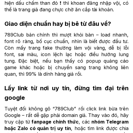
hiện dấu chấm than đỏ ❗ thì khoan đăng nhập vội, có
thể là trang giả đang chực chờ ăn cắp tài khoản.
Giao diện chuẩn hay bị bê từ đâu về?
789Club bản chính thì mượt khỏi bàn – load nhanh,
font rõ ràng, bố cục chuẩn, nhìn là biết được đầu tư.
Còn mấy trang fake thường làm vội vàng, dễ bị lỗi
font, sai màu, icon lệch lạc hoặc điều hướng lung
tung. Đặc biệt, nếu bạn thấy có popup quảng cáo
game khác hoặc bị chuyển sang trang không liên
quan, thì 99% là dính hàng giả rồi.
Lấy link từ nơi uy tín, đừng tìm đại trên
google
Tuyệt đối không gõ “789Club” rồi click link bừa trên
Google – rất dễ gặp phải domain giả. Thay vào đó, hãy
truy cập từ
fanpage chính thức
, các
nhóm Telegram
hoặc Zalo có quản trị uy tín
, hoặc tìm link được chia