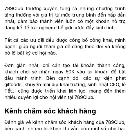
789Club thường xuyên tung ra những chương trình
tặng thưởng với giá trị từ mức trung bình đến hấp dẫn
nhất, đảm bảo thành viên luôn có một khoản hỗ trợ
đáng kể để trải nghiệm thế giới cược đầy kịch tính.
Tất cả các ưu đãi đều được công bố công khai, minh
bạch, giúp người tham gia dễ dàng theo dõi và không
bỏ lỡ bất kỳ cơ hội nào.
Đơn giản nhất, chỉ cần tạo tài khoản thành công,
khách chơi sẽ nhận ngay 50K vào tài khoản để bắt
đầu hành trình. Bên cạnh đó, các sự kiện phát
giftcode, khuyến mãi dịp khai trương, sinh nhật CEO, lễ
Tết… cũng được triển khai liên tục, mang đến thêm
nhiều quyền lợi cho hội viên tại 789Club.
Kênh chăm sóc khách hàng
Đánh giá về kênh chăm sóc khách hàng của 789Club,
bên cạnh những lời khen thì vẫn còn một số chê bai.