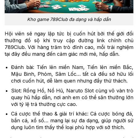
Kho game 789Club đa dạng và hấp dẫn
Hội viên sẽ ngay lập tức bị cuốn hút bởi thế giới đổi
thưởng đồ sộ khi truy cập đường link chính chủ
789Club. Với hàng trăm trò đỉnh cao, mỗi trải nghiệm
tại đây đều mang đến cảm giác mới mẻ, hấp dẫn.
Đánh bài: Tiến lên miền Nam, Tiến lên miền Bắc,
Mậu Binh, Phỏm, Sâm Lốc… tất cả đều sở hữu lối
chơi cuốn hút, dễ làm quen nhưng đầy thử thách.
Slot: Rồng Hổ, Nổ Hũ, Naruto Slot cùng vô vàn trò
quay hũ hấp dẫn, nơi anh em có thể săn thưởng lớn
với tỷ lệ trả thưởng cực cao.
Cá cược thể thao & giải trí khác: Cá cược bóng đá,
bắn cá, xổ số… mang lại sự đa dạng, giúp người sử
dụng luôn tìm thấy thể loại phù hợp với sở thích.