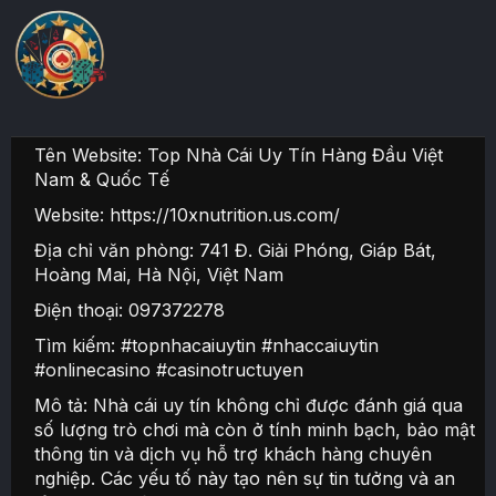
Tên Website: Top Nhà Cái Uy Tín Hàng Đầu Việt
Nam & Quốc Tế
Website: https://10xnutrition.us.com/
Địa chỉ văn phòng: 741 Đ. Giải Phóng, Giáp Bát,
Hoàng Mai, Hà Nội, Việt Nam
Điện thoại: 097372278
Tìm kiếm: #topnhacaiuytin #nhaccaiuytin
#onlinecasino #casinotructuyen
Mô tả: Nhà cái uy tín không chỉ được đánh giá qua
số lượng trò chơi mà còn ở tính minh bạch, bảo mật
thông tin và dịch vụ hỗ trợ khách hàng chuyên
nghiệp. Các yếu tố này tạo nên sự tin tưởng và an