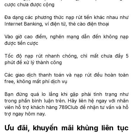
cược chưa được cộng
Đa dạng các phương thức nạp rút tiền khác nhau như
Internet Banking, ví điện tử, thẻ cào điện thoại
Vào giờ cao điểm, nghẽn mạng dẫn đến không nạp
được tiền cược
Tốc độ nạp rút nhanh chóng, chỉ mất chưa đầy 5
phút để xử lý thành công
Các giao dịch thanh toán và nạp rút đều hoàn toàn
free, không mất phí dịch vụ
Bạn đừng quá lo lắng khi gặp phải tình trạng như
trong phần bình luận trên. Hãy liên hệ ngay với nhân
viên hỗ trợ khách hàng 789Club để nhận tư vấn và hỗ
trợ ngay hôm nay.
Ưu đãi, khuyến mãi khủng liên tục