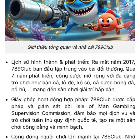
Giới thiệu tổng quan về nhà cái 789Club
Lịch sử hình thành & phát triển: Ra mắt năm 2017,
789Club ban đầu tập trung vào bài đổi thưởng. Qua
7 năm phát triển, cổng cược mở rộng với đa dạng
trò chơi như bắn cá, lô đề, xổ số, cá cược bóng đá,
nổ hũ,… mang đến sân chơi giải trí hấp dẫn.
Giấy phép hoạt động hợp pháp: 789Club được cấp
phép và giám sát bởi Isle of Man Gambling
Supervision Commission, đảm bảo mọi dịch vụ và
trò chơi tuân thủ quy định quốc tế, tạo ra một sân
chơi công bằng và minh bạch.
Cộng đồng người chơi lớn mạnh tại 789Club: Nhờ