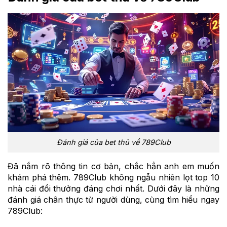
Đánh giá của bet thủ về 789Club
Đã nắm rõ thông tin cơ bản, chắc hẳn anh em muốn
khám phá thêm. 789Club không ngẫu nhiên lọt top 10
nhà cái đổi thưởng đáng chơi nhất. Dưới đây là những
đánh giá chân thực từ người dùng, cùng tìm hiểu ngay
789Club: