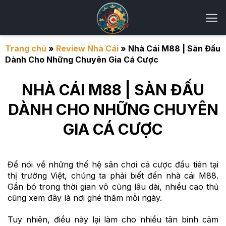
Bỏ
qua
nội
dung
Trang chủ
»
Review Nhà Cái
»
Nhà Cái M88 | Sàn Đấu
Dành Cho Những Chuyên Gia Cá Cược
NHÀ CÁI M88 | SÀN ĐẤU
DÀNH CHO NHỮNG CHUYÊN
GIA CÁ CƯỢC
Để nói về những thế hệ sân chơi cá cược đầu tiên tại
thị trường Việt, chúng ta phải biết đến nhà cái M88.
Gắn bó trong thời gian vô cùng lâu dài, nhiều cao thủ
cũng xem đây là nơi ghé thăm mỗi ngày.
Tuy nhiên, điều này lại làm cho nhiều tân binh cảm