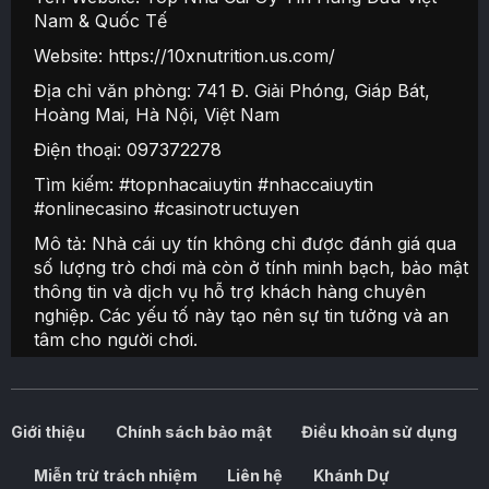
Nam & Quốc Tế
Website: https://10xnutrition.us.com/
Địa chỉ văn phòng: 741 Đ. Giải Phóng, Giáp Bát,
Hoàng Mai, Hà Nội, Việt Nam
Điện thoại: 097372278
Tìm kiếm: #topnhacaiuytin #nhaccaiuytin
#onlinecasino #casinotructuyen
Mô tả: Nhà cái uy tín không chỉ được đánh giá qua
số lượng trò chơi mà còn ở tính minh bạch, bảo mật
thông tin và dịch vụ hỗ trợ khách hàng chuyên
nghiệp. Các yếu tố này tạo nên sự tin tưởng và an
tâm cho người chơi.
Giới thiệu
Chính sách bảo mật
Điều khoản sử dụng
Miễn trừ trách nhiệm
Liên hệ
Khánh Dự