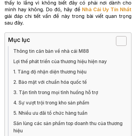
thấy lo lắng vì không biết đây có phải nơi dành cho
mình hay không. Do đó, hãy để
Nhà Cái Uy Tín Nhất
giải đáp chi tiết vấn đề này trong bài viết quan trọng
sau đây.
Mục lục
Thông tin căn bản về nhà cái M88
Lợi thế phát triển của thương hiệu hiện nay
1. Tăng độ nhận diện thương hiệu
2. Bảo mật với chuẩn hóa quốc tế
3. Tận tình trong mọi tình huống hỗ trợ
4. Sự vượt trội trong kho sản phẩm
5. Nhiều ưu đãi tổ chức hàng tuần
Săn lùng các sản phẩm top doanh thu của thương
hiệu