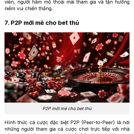
viên, người hâm mộ thoải mái tham gia và tận hưởng
niềm vui chiến thắng.
7. P2P mới mẻ cho bet thủ
P2P mới mẻ cho bet thủ
Hình thức cá cược đặc biệt P2P (Peer-to-Peer) là nơi
những người tham gia cá cược chơi trực tiếp với nhà