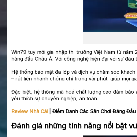
Win79 tuy mới gia nhập thị trường Việt Nam từ năm 
hàng đầu Châu Á. Với công nghệ hiện đại với sự đầ
Hệ thống bảo mật đa lớp và dịch vụ chăm sóc khách hà
– rút tiền nhanh chóng chỉ trong vài phút, giúp mọi gi
Đặc biệt, hệ thống mã hoá chất lượng cao đảm bảo a
yêu thích sự chuyên nghiệp, an toàn.
Review Nhà Cái
| Điểm Danh Các Sân Chơi Đáng Đầu
Đánh giá những tính năng nổi bật vư