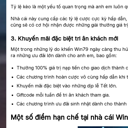
Tỷ lệ kèo là một yếu tố quan trọng mà anh em luôn q
Nhà cái này cung cấp các tỷ lệ cược cực kỳ hấp dẫn,
cũng sẽ có cơ hội nhận được những giải thưởng giá tr
3. Khuyến mãi đặc biệt tri ân khách mới
Một trong những lý do khiến Win79 ngày càng thu hú
ra những ưu đãi lớn dành cho anh em, bao gồm:
Thưởng 100% giá trị nạp tiền cho giao dịch thành 
Các chương trình hoàn cược vô cùng hấp dẫn khi 
Khuyến mãi đặc biệt vào những dịp lễ Tết lớn.
Giftcode mỗi tuần để tri ân khách tham gia.
Các chương trình ưu đãi sinh nhật dành cho thành 
Một số điểm hạn chế tại nhà cái Wi