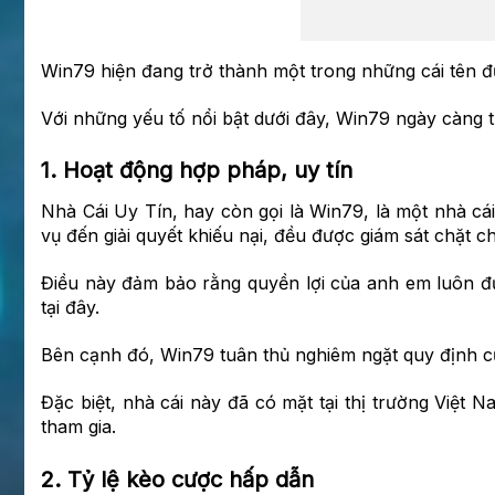
Win79 hiện đang trở thành một trong những cái tên đ
Với những yếu tố nổi bật dưới đây, Win79 ngày càng t
1. Hoạt động hợp pháp, uy tín
Nhà Cái Uy Tín, hay còn gọi là Win79, là một nhà cái
vụ đến giải quyết khiếu nại, đều được giám sát chặt 
Điều này đảm bảo rằng quyền lợi của anh em luôn đư
tại đây.
Bên cạnh đó, Win79 tuân thủ nghiêm ngặt quy định củ
Đặc biệt, nhà cái này đã có mặt tại thị trường Việt
tham gia.
2. Tỷ lệ kèo cược hấp dẫn