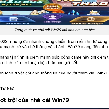
Tổng quát về nhà cái Win79 mà anh em nên biết
2022, nhưng đã nhanh chóng chiếm trọn niềm tin từ cộng
u tư mạnh mẽ vào hệ thống vận hành, Win79 mang đến cho 
ng tận tình là điểm mạnh giúp cổng game này ghi điểm tro
ao dịch trở nên thuận tiện hơn bao giờ hết.
n toàn tuyệt đối cho thông tin của người tham gia. Win7
 Tư Nhất
ợt trội của nhà cái Win79