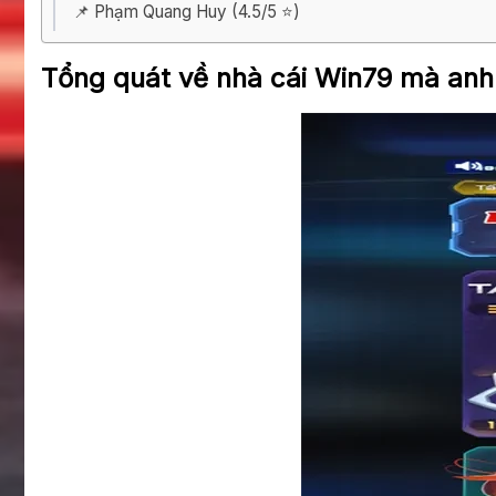
📌 Phạm Quang Huy (4.5/5 ⭐)
Tổng quát về nhà cái Win79 mà anh