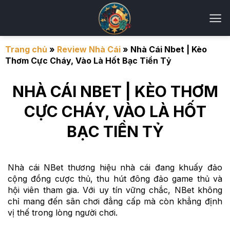
Bỏ
qua
nội
dung
Trang chủ
»
Review Nhà Cái
»
Nhà Cái Nbet | Kèo
Thơm Cực Cháy, Vào Là Hốt Bạc Tiền Tỷ
NHÀ CÁI NBET | KÈO THƠM
CỰC CHÁY, VÀO LÀ HỐT
BẠC TIỀN TỶ
Nhà cái NBet thương hiệu nhà cái đang khuấy đảo
cộng đồng cược thủ, thu hút đông đảo game thủ và
hội viên tham gia. Với uy tín vững chắc, NBet không
chỉ mang đến sân chơi đẳng cấp mà còn khẳng định
vị thế trong lòng người chơi.