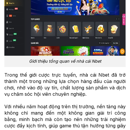
Giới thiệu tổng quan về nhà cái Nbet
Trong thế giới cược trực tuyến, nhà cái Nbet đã trở
thành một trong những lựa chọn hàng đầu của người
chơi, nhờ vào độ uy tín, chất lượng sản phẩm và dịch
vụ chăm sóc hội viên chuyên nghiệp.
Với nhiều năm hoạt động trên thị trường, nền tảng này
không chỉ mang đến một không gian giải trí công
bằng, minh bạch mà còn tạo nên những trải nghiệm
cược đầy kịch tính, giúp game thủ tận hưởng từng giây