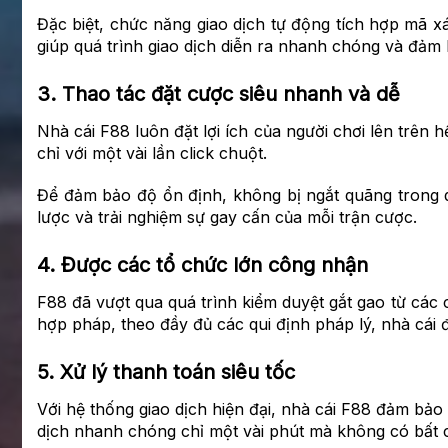
Đặc biệt, chức năng giao dịch tự động tích hợp mã x
giúp quá trình giao dịch diễn ra nhanh chóng và đảm b
3. Thao tác đặt cược siêu nhanh và dễ
Nhà cái F88 luôn đặt lợi ích của người chơi lên trên 
chỉ với một vài lần click chuột.
Để đảm bảo độ ổn định, không bị ngắt quãng trong q
lược và trải nghiệm sự gay cấn của mỗi trận cược.
4. Được các tổ chức lớn công nhận
F88 đã vượt qua quá trình kiểm duyệt gắt gao từ các
hợp pháp, theo đầy đủ các qui định pháp lý, nhà cái
5. Xử lý thanh toán siêu tốc
Với hệ thống giao dịch hiện đại, nhà cái F88 đảm bảo
dịch nhanh chóng chỉ một vài phút mà không có bất c