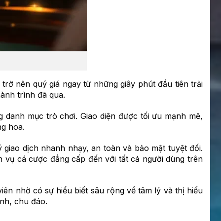
trở nên quý giá ngay từ những giây phút đầu tiên trải
ành trình đã qua.
ng danh mục trò chơi. Giao diện được tối ưu mạnh mẽ,
ng hoa.
 giao dịch nhanh nhạy, an toàn và bảo mật tuyệt đối.
h vụ cá cược đẳng cấp đến với tất cả người dùng trên
ên nhờ có sự hiểu biết sâu rộng về tâm lý và thị hiếu
ình, chu đáo.