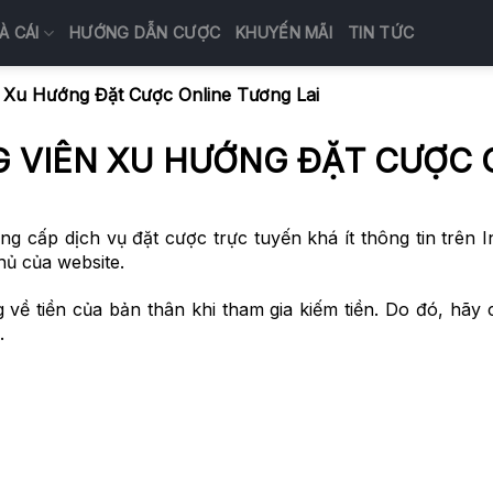
À CÁI
HƯỚNG DẪN CƯỢC
KHUYẾN MÃI
TIN TỨC
n Xu Hướng Đặt Cược Online Tương Lai
NG VIÊN XU HƯỚNG ĐẶT CƯỢC 
g cấp dịch vụ đặt cược trực tuyến khá ít thông tin trên 
hủ của website.
 về tiền của bản thân khi tham gia kiếm tiền. Do đó, hãy
.