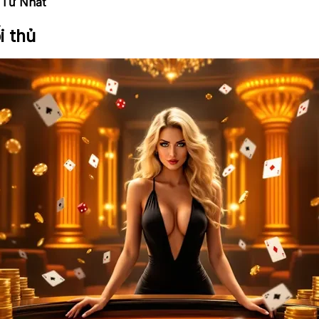
 Tư Nhất
i thủ