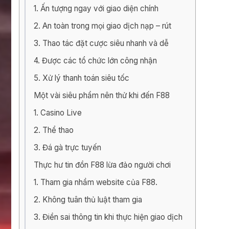
1. Ấn tượng ngay với giao diện chính
2. An toàn trong mọi giao dịch nạp – rút
3. Thao tác đặt cược siêu nhanh và dễ
4. Được các tổ chức lớn công nhận
5. Xử lý thanh toán siêu tốc
Một vài siêu phẩm nên thử khi đến F88
1. Casino Live
2. Thể thao
3. Đá gà trực tuyến
Thực hư tin đồn F88 lừa đảo người chơi
1. Tham gia nhầm website của F88.
2. Không tuân thủ luật tham gia
3. Điền sai thông tin khi thực hiện giao dịch