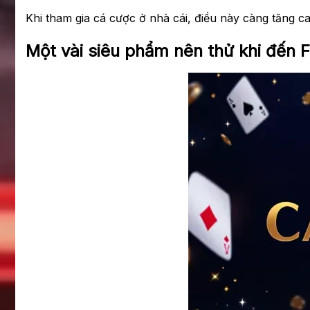
Khi tham gia cá cược ở nhà cái, điều này càng tăng ca
Một vài siêu phẩm nên thử khi đến 