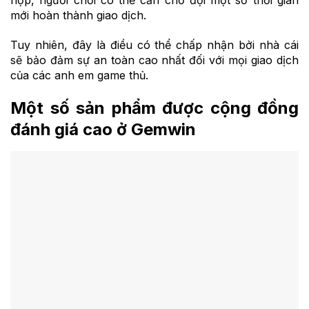
hợp, người chơi có thể cần chờ đợi một số thời gian
mới hoàn thành giao dịch.
Tuy nhiên, đây là điều có thể chấp nhận bởi nhà cái
sẽ bảo đảm sự an toàn cao nhất đối với mọi giao dịch
của các anh em game thủ.
Một số sản phẩm được cộng đồng
đánh giá cao ở Gemwin