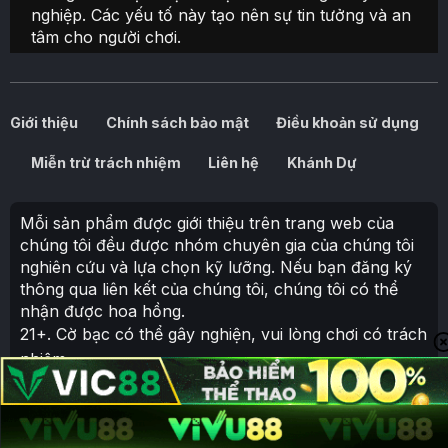
nghiệp. Các yếu tố này tạo nên sự tin tưởng và an
tâm cho người chơi.
Giới thiệu
Chính sách bảo mật
Điều khoản sử dụng
Miễn trừ trách nhiệm
Liên hệ
Khánh Dự
Mỗi sản phẩm được giới thiệu trên trang web của
chúng tôi đều được nhóm chuyên gia của chúng tôi
nghiên cứu và lựa chọn kỹ lưỡng. Nếu bạn đăng ký
thông qua liên kết của chúng tôi, chúng tôi có thể
nhận được hoa hồng.
21+. Cờ bạc có thể gây nghiện, vui lòng chơi có trách
nhiệm.
2025 © Bản quyền thuộc về topnhacaiuytin.us.com