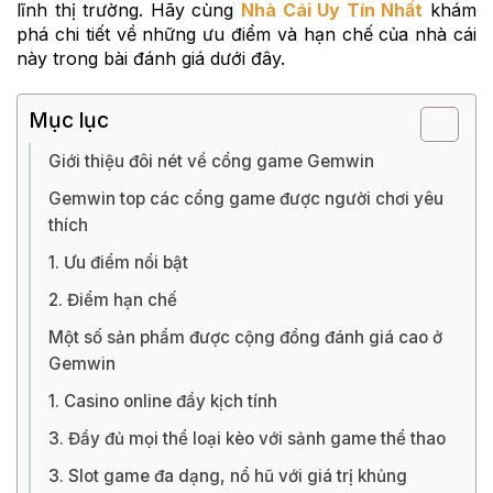
lĩnh thị trường. Hãy cùng
Nhà Cái Uy Tín Nhất
khám
phá chi tiết về những ưu điểm và hạn chế của nhà cái
này trong bài đánh giá dưới đây.
Mục lục
Giới thiệu đôi nét về cổng game Gemwin
Gemwin top các cổng game được người chơi yêu
thích
1. Ưu điểm nổi bật
2. Điểm hạn chế
Một số sản phẩm được cộng đồng đánh giá cao ở
Gemwin
1. Casino online đầy kịch tính
3. Đầy đủ mọi thể loại kèo với sảnh game thể thao
3. Slot game đa dạng, nổ hũ với giá trị khủng