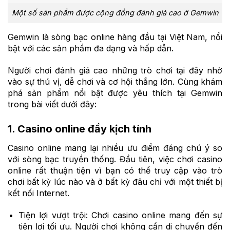
Một số sản phẩm được cộng đồng đánh giá cao ở Gemwin
Gemwin là sòng bạc online hàng đầu tại Việt Nam, nổi
bật với các sản phẩm đa dạng và hấp dẫn.
Người chơi đánh giá cao những trò chơi tại đây nhờ
vào sự thú vị, dễ chơi và cơ hội thắng lớn. Cùng khám
phá sản phẩm nổi bật được yêu thích tại Gemwin
trong bài viết dưới đây:
1. Casino online đầy kịch tính
Casino online mang lại nhiều ưu điểm đáng chú ý so
với sòng bạc truyền thống. Đầu tiên, việc chơi casino
online rất thuận tiện vì bạn có thể truy cập vào trò
chơi bất kỳ lúc nào và ở bất kỳ đâu chỉ với một thiết bị
kết nối Internet.
Tiện lợi vượt trội: Chơi casino online mang đến sự
tiện lợi tối ưu. Người chơi không cần di chuyển đến