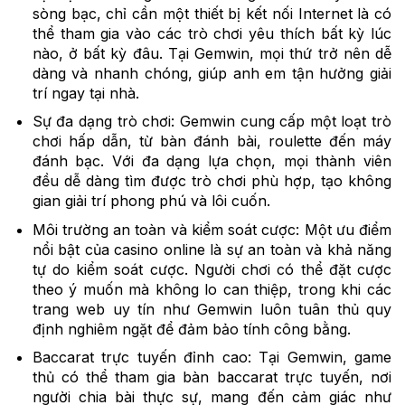
sòng bạc, chỉ cần một thiết bị kết nối Internet là có
thể tham gia vào các trò chơi yêu thích bất kỳ lúc
nào, ở bất kỳ đâu. Tại Gemwin, mọi thứ trở nên dễ
dàng và nhanh chóng, giúp anh em tận hưởng giải
trí ngay tại nhà.
Sự đa dạng trò chơi: Gemwin cung cấp một loạt trò
chơi hấp dẫn, từ bàn đánh bài, roulette đến máy
đánh bạc. Với đa dạng lựa chọn, mọi thành viên
đều dễ dàng tìm được trò chơi phù hợp, tạo không
gian giải trí phong phú và lôi cuốn.
Môi trường an toàn và kiểm soát cược: Một ưu điểm
nổi bật của casino online là sự an toàn và khả năng
tự do kiểm soát cược. Người chơi có thể đặt cược
theo ý muốn mà không lo can thiệp, trong khi các
trang web uy tín như Gemwin luôn tuân thủ quy
định nghiêm ngặt để đảm bảo tính công bằng.
Baccarat trực tuyến đỉnh cao: Tại Gemwin, game
thủ có thể tham gia bàn baccarat trực tuyến, nơi
người chia bài thực sự, mang đến cảm giác như