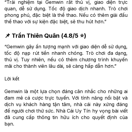
“Trải nghiệm tại Gemwin rất thú vị, giao diện trực
quan, dễ sử dụng. Tốc độ giao dịch nhanh. Trò chơi
phong phú, đặc biệt là thể thao. Nếu có thêm giải đấu
thể thao với sự kiện đặc biệt, sẽ thu hút hơn.”
📌 Trần Thiên Quân (4.8/5 ⭐)
“Gemwin gây ấn tượng mạnh với giao diện dễ sử dụng,
tốc độ nạp rút tiền nhanh chóng. Trò chơi đa dạng,
thú vị. Tuy nhiên, nếu có thêm chương trình khuyến
mãi cho thành viên lâu dài, sẽ càng hấp dẫn hơn.”
Lời kết
Gemwin là một lựa chọn đáng cân nhắc cho những ai
đam mê cá cược trực tuyến. Với tính năng nổi bật và
dịch vụ khách hàng tận tâm, nhà cái này xứng đáng
để người chơi thử sức. Nhà Cái Uy Tín hy vọng bài viết
đã cung cấp thông tin hữu ích cho quyết định của
bạn.