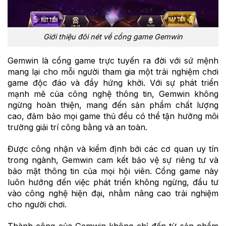
Giới thiệu đôi nét về cổng game Gemwin
Gemwin là cổng game trực tuyến ra đời với sứ mệnh
mang lại cho mỗi người tham gia một trải nghiệm chơi
game độc đáo và đầy hứng khởi. Với sự phát triển
mạnh mẽ của công nghệ thông tin, Gemwin không
ngừng hoàn thiện, mang đến sản phẩm chất lượng
cao, đảm bảo mọi game thủ đều có thể tận hưởng môi
trường giải trí công bằng và an toàn.
Được công nhận và kiểm định bởi các cơ quan uy tín
trong ngành, Gemwin cam kết bảo vệ sự riêng tư và
bảo mật thông tin của mọi hội viên. Cổng game này
luôn hướng đến việc phát triển không ngừng, đầu tư
vào công nghệ hiện đại, nhằm nâng cao trải nghiệm
cho người chơi.
Thành công của Gemwin không chỉ đến từ sản phẩm