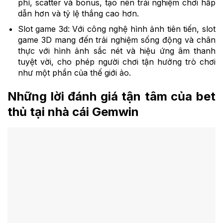
phí, scatter và bonus, tạo nên trải nghiệm chơi hấp
dẫn hơn và tỷ lệ thắng cao hơn.
Slot game 3d: Với công nghệ hình ảnh tiên tiến, slot
game 3D mang đến trải nghiệm sống động và chân
thực với hình ảnh sắc nét và hiệu ứng âm thanh
tuyệt vời, cho phép người chơi tận hưởng trò chơi
như một phần của thế giới ảo.
Những lời đánh giá tận tâm của bet
thủ tại nhà cái Gemwin