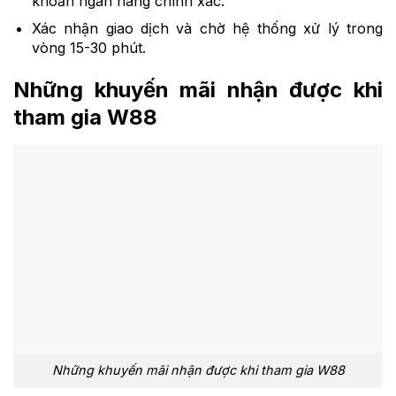
khoản ngân hàng chính xác.
Xác nhận giao dịch và chờ hệ thống xử lý trong
vòng 15-30 phút.
Những khuyến mãi nhận được khi
tham gia W88
Những khuyến mãi nhận được khi tham gia W88