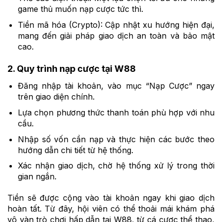
game thủ muốn nạp cược tức thì.
Tiền mã hóa (Crypto): Cập nhật xu hướng hiện đại,
mang đến giải pháp giao dịch an toàn và bảo mật
cao.
2. Quy trình nạp cược tại W88
Đăng nhập tài khoản, vào mục “Nạp Cược” ngay
trên giao diện chính.
Lựa chọn phương thức thanh toán phù hợp với nhu
cầu.
Nhập số vốn cần nạp và thực hiện các bước theo
hướng dẫn chi tiết từ hệ thống.
Xác nhận giao dịch, chờ hệ thống xử lý trong thời
gian ngắn.
Tiền sẽ được cộng vào tài khoản ngay khi giao dịch
hoàn tất. Từ đây, hội viên có thể thoải mái khám phá
vô vàn trò chơi hấp dẫn tại W88, từ cá cược thể thao,