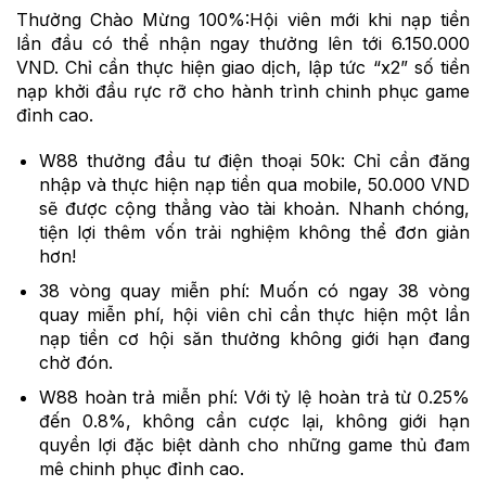
Thưởng Chào Mừng 100%:Hội viên mới khi nạp tiền
lần đầu có thể nhận ngay thưởng lên tới 6.150.000
VND. Chỉ cần thực hiện giao dịch, lập tức “x2” số tiền
nạp khởi đầu rực rỡ cho hành trình chinh phục game
đỉnh cao.
W88 thưởng đầu tư điện thoại 50k: Chỉ cần đăng
nhập và thực hiện nạp tiền qua mobile, 50.000 VND
sẽ được cộng thẳng vào tài khoản. Nhanh chóng,
tiện lợi thêm vốn trải nghiệm không thể đơn giản
hơn!
38 vòng quay miễn phí: Muốn có ngay 38 vòng
quay miễn phí, hội viên chỉ cần thực hiện một lần
nạp tiền cơ hội săn thưởng không giới hạn đang
chờ đón.
W88 hoàn trả miễn phí: Với tỷ lệ hoàn trả từ 0.25%
đến 0.8%, không cần cược lại, không giới hạn
quyền lợi đặc biệt dành cho những game thủ đam
mê chinh phục đỉnh cao.