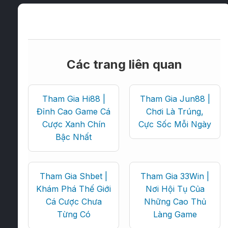
Các trang liên quan
Tham Gia Hi88 |
Tham Gia Jun88 |
Đỉnh Cao Game Cá
Chơi Là Trúng,
Cược Xanh Chín
Cực Sốc Mỗi Ngày
Bậc Nhất
Tham Gia Shbet |
Tham Gia 33Win |
Khám Phá Thế Giới
Nơi Hội Tụ Của
Cá Cược Chưa
Những Cao Thủ
Từng Có
Làng Game