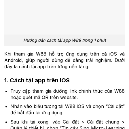
Hướng dẫn cách tải app W88 trong 1 phút
Khi tham gia W88 hỗ trợ ứng dụng trên cả iOS và
Android, giúp người dùng dễ dàng trải nghiệm. Dưới
đây là cách tải app trên từng nền tảng:
1. Cách tải app trên iOS
Truy cập tham gia đường link chính thức của W88
hoặc quét mã QR trên website.
Nhấn vào biểu tượng tải W88 iOS và chọn “Cài đặt”
để bắt đầu tải ứng dụng.
Sau khi tải xong, vào Cài đặt > Cài đặt chung >
Quản lý thiết bị, chọn “Tin cậy Sino Micro-Learning