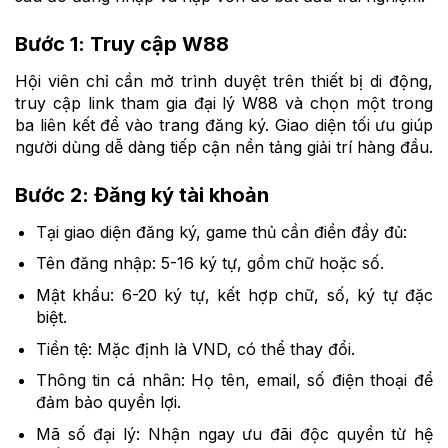
Bước 1: Truy cập W88
Hội viên chỉ cần mở trình duyệt trên thiết bị di động,
truy cập link tham gia đại lý W88 và chọn một trong
ba liên kết để vào trang đăng ký. Giao diện tối ưu giúp
người dùng dễ dàng tiếp cận nền tảng giải trí hàng đầu.
Bước 2: Đăng ký tài khoản
Tại giao diện đăng ký, game thủ cần điền đầy đủ:
Tên đăng nhập: 5-16 ký tự, gồm chữ hoặc số.
Mật khẩu: 6-20 ký tự, kết hợp chữ, số, ký tự đặc
biệt.
Tiền tệ: Mặc định là VND, có thể thay đổi.
Thông tin cá nhân: Họ tên, email, số điện thoại để
đảm bảo quyền lợi.
Mã số đại lý: Nhận ngay ưu đãi độc quyền từ hệ