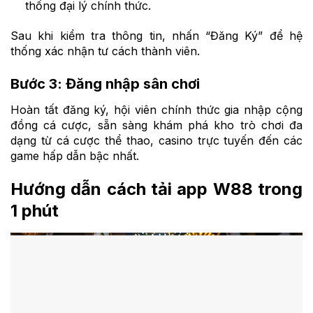
thống đại lý chính thức.
Sau khi kiểm tra thông tin, nhấn “Đăng Ký” để hệ
thống xác nhận tư cách thành viên.
Bước 3: Đăng nhập sân chơi
Hoàn tất đăng ký, hội viên chính thức gia nhập cộng
đồng cá cược, sẵn sàng khám phá kho trò chơi đa
dạng từ cá cược thể thao, casino trực tuyến đến các
game hấp dẫn bậc nhất.
Hướng dẫn cách tải app W88 trong
1 phút