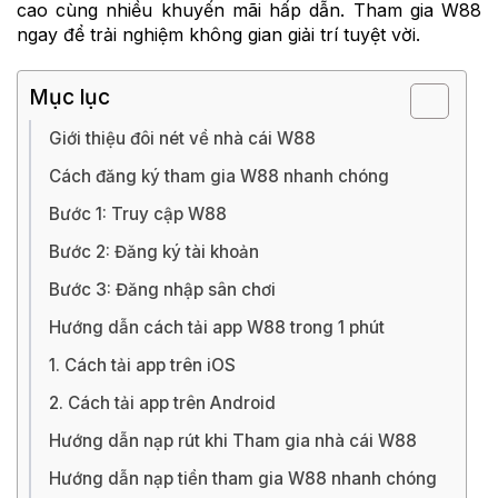
cao cùng nhiều khuyến mãi hấp dẫn. Tham gia W88
ngay để trải nghiệm không gian giải trí tuyệt vời.
Mục lục
Giới thiệu đôi nét về nhà cái W88
Cách đăng ký tham gia W88 nhanh chóng
Bước 1: Truy cập W88
Bước 2: Đăng ký tài khoản
Bước 3: Đăng nhập sân chơi
Hướng dẫn cách tải app W88 trong 1 phút
1. Cách tải app trên iOS
2. Cách tải app trên Android
Hướng dẫn nạp rút khi Tham gia nhà cái W88
Hướng dẫn nạp tiền tham gia W88 nhanh chóng