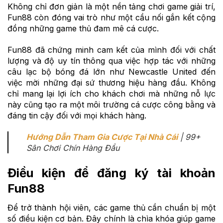
Không chỉ đơn giản là một nền tảng chơi game giải trí,
Fun88 còn đóng vai trò như một cầu nối gắn kết cộng
đồng những game thủ đam mê cá cược.
Fun88 đã chứng minh cam kết của mình đối với chất
lượng và độ uy tín thông qua việc hợp tác với những
câu lạc bộ bóng đá lớn như Newcastle United đến
việc mời những đại sứ thương hiệu hàng đầu. Không
chỉ mang lại lợi ích cho khách chơi mà những nỗ lực
này cũng tạo ra một môi trường cá cược công bằng và
đáng tin cậy đối với mọi khách hàng.
Hướng Dẫn Tham Gia Cược Tại Nhà Cái
| 99+
Sân Chơi Chín Hàng Đầu
Điều kiện để đăng ký tài khoản
Fun88
Để trở thành hội viên, các game thủ cần chuẩn bị một
số điều kiện cơ bản. Đây chính là chìa khóa giúp game