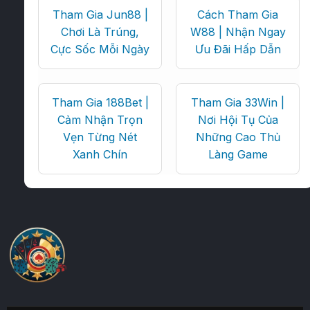
Tham Gia Jun88 |
Cách Tham Gia
Chơi Là Trúng,
W88 | Nhận Ngay
Cực Sốc Mỗi Ngày
Ưu Đãi Hấp Dẫn
Tham Gia 188Bet |
Tham Gia 33Win |
Cảm Nhận Trọn
Nơi Hội Tụ Của
Vẹn Từng Nét
Những Cao Thủ
Xanh Chín
Làng Game