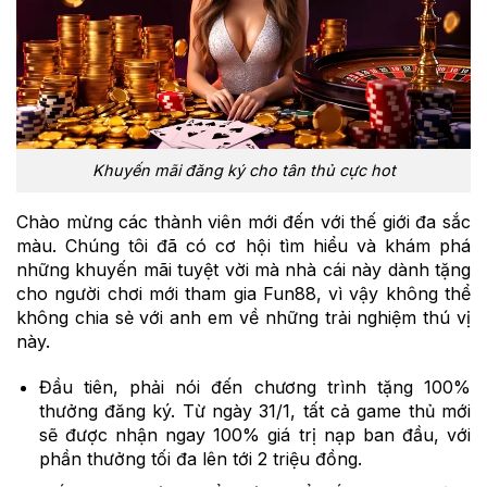
Khuyến mãi đăng ký cho tân thủ cực hot
Chào mừng các thành viên mới đến với thế giới đa sắc
màu. Chúng tôi đã có cơ hội tìm hiểu và khám phá
những khuyến mãi tuyệt vời mà nhà cái này dành tặng
cho người chơi mới tham gia Fun88, vì vậy không thể
không chia sẻ với anh em về những trải nghiệm thú vị
này.
Đầu tiên, phải nói đến chương trình tặng 100%
thưởng đăng ký. Từ ngày 31/1, tất cả game thủ mới
sẽ được nhận ngay 100% giá trị nạp ban đầu, với
phần thưởng tối đa lên tới 2 triệu đồng.