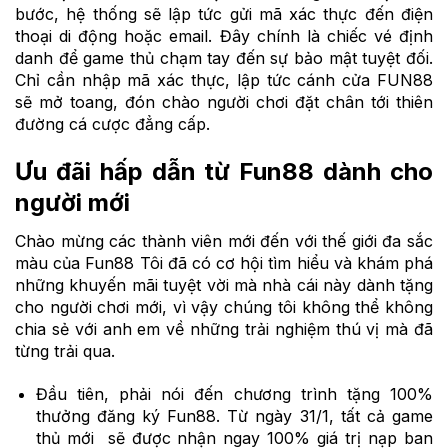
bước, hệ thống sẽ lập tức gửi mã xác thực đến điện
thoại di động hoặc email. Đây chính là chiếc vé định
danh để game thủ chạm tay đến sự bảo mật tuyệt đối.
Chỉ cần nhập mã xác thực, lập tức cánh cửa FUN88
sẽ mở toang, đón chào người chơi đặt chân tới thiên
đường cá cược đẳng cấp.
Ưu đãi hấp dẫn từ Fun88 dành cho
người mới
Chào mừng các thành viên mới đến với thế giới đa sắc
màu của Fun88 Tôi đã có cơ hội tìm hiểu và khám phá
những khuyến mãi tuyệt vời mà nhà cái này dành tặng
cho người chơi mới, vì vậy chúng tôi không thể không
chia sẻ với anh em về những trải nghiệm thú vị mà đã
từng trải qua.
Đầu tiên, phải nói đến chương trình tặng 100%
thưởng đăng ký Fun88. Từ ngày 31/1, tất cả game
thủ mới sẽ được nhận ngay 100% giá trị nạp ban