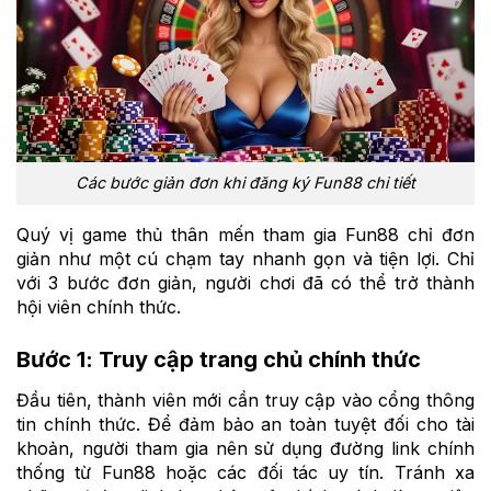
Các bước giản đơn khi đăng ký Fun88 chi tiết
Quý vị game thủ thân mến tham gia Fun88 chỉ đơn
giản như một cú chạm tay nhanh gọn và tiện lợi. Chỉ
với 3 bước đơn giản, người chơi đã có thể trở thành
hội viên chính thức.
Bước 1: Truy cập trang chủ chính thức
Đầu tiên, thành viên mới cần truy cập vào cổng thông
tin chính thức. Để đảm bảo an toàn tuyệt đối cho tài
khoản, người tham gia nên sử dụng đường link chính
thống từ Fun88 hoặc các đối tác uy tín. Tránh xa