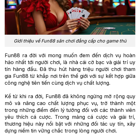
Giới thiệu về Fun88 sân chơi đẳng cấp cho game thủ
Fun88 ra đời với mong muốn đem đến dịch vụ hoàn
hảo nhất tới người chơi, là nhà cái cờ bạc và giải trí uy
tín hàng đầu. Đã thu hút hàng triệu người chơi tham
gia Fun88 từ khắp nơi trên thế giới với sự kết hợp giữa
công nghệ tiên tiến cùng dịch vụ chất lượng.
Kể từ khi ra đời, Fun88 đã không ngừng mở rộng quy
mô và nâng cao chất lượng phục vụ, trở thành một
trong những điểm đến lý tưởng đối với các thành viên
yêu thích cá cược. Trong mảng cá cược và giải trí,
thương hiệu này nổi bật với những đối tác uy tín, xây
dựng niềm tin vững chắc trong lòng người chơi.