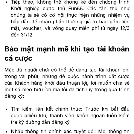
Tiếp theo, không thể không kể đến chương trình
Khởi nghiệp cược thủ Fun88. Các tân thủ như
chúng ta sẽ có cơ hội thực hiện những nhiệm vụ
hấp dẫn để nhận phần thưởng giá trị bao gồm tiền
mặt, voucher, và vòng quay miễn phí từ ngày 12/3
đến 31/12.
Bảo mật mạnh mẽ khi tạo tài khoản
cá cược
Mặc dù người chơi có thể dễ dàng tạo tài khoản chỉ
trong vài phút, nhưng để cuộc hành trình đặt cược
của Khách hàng khởi đầu thuận lợi, tôi muốn chia sẻ
một số mẹo hữu ích mà tôi đã tích lũy trong quá trình
đăng ký:
Tìm kiếm liên kết chính thức: Trước khi bắt đầu
cuộc phiêu lưu, thành viên khôn ngoan luôn kiểm
tra kỹ đường dẫn đăng ký.
Nhập thông tin chính xác tuyệt đối: Mỗi thông tin