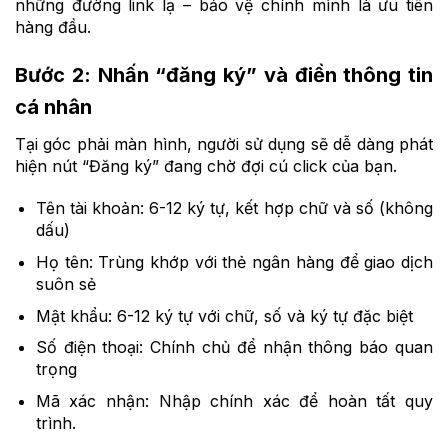
những đường link lạ – bảo vệ chính mình là ưu tiên
hàng đầu.
Bước 2: Nhấn “đăng ký” và điền thông tin
cá nhân
Tại góc phải màn hình, người sử dụng sẽ dễ dàng phát
hiện nút “Đăng ký” đang chờ đợi cú click của bạn.
Tên tài khoản: 6-12 ký tự, kết hợp chữ và số (không
dấu)
Họ tên: Trùng khớp với thẻ ngân hàng để giao dịch
suôn sẻ
Mật khẩu: 6-12 ký tự với chữ, số và ký tự đặc biệt
Số điện thoại: Chính chủ để nhận thông báo quan
trọng
Mã xác nhận: Nhập chính xác để hoàn tất quy
trình.