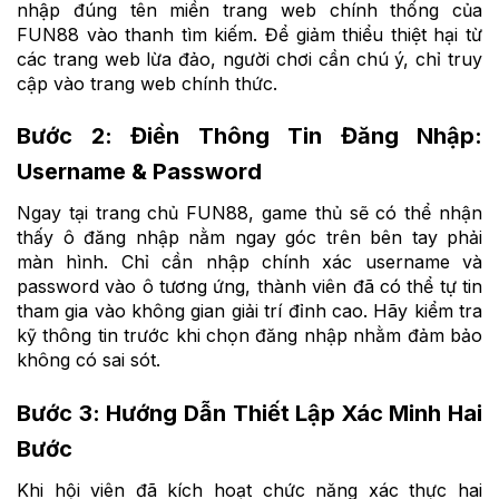
nhập đúng tên miền trang web chính thống của
FUN88 vào thanh tìm kiếm. Để giảm thiểu thiệt hại từ
các trang web lừa đảo, người chơi cần chú ý, chỉ truy
cập vào trang web chính thức.
Bước 2: Điền Thông Tin Đăng Nhập:
Username & Password
Ngay tại trang chủ FUN88, game thủ sẽ có thể nhận
thấy ô đăng nhập nằm ngay góc trên bên tay phải
màn hình. Chỉ cần nhập chính xác username và
password vào ô tương ứng, thành viên đã có thể tự tin
tham gia vào không gian giải trí đỉnh cao. Hãy kiểm tra
kỹ thông tin trước khi chọn đăng nhập nhằm đảm bảo
không có sai sót.
Bước 3: Hướng Dẫn Thiết Lập Xác Minh Hai
Bước
Khi hội viên đã kích hoạt chức năng xác thực hai