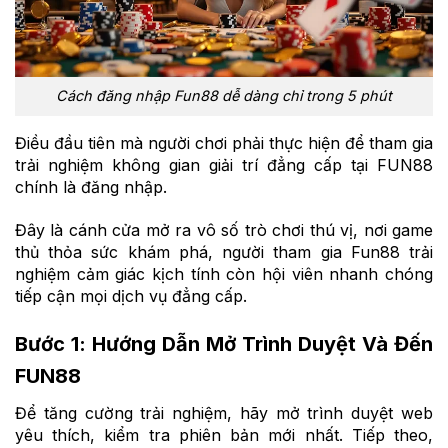
Cách đăng nhập Fun88 dễ dàng chỉ trong 5 phút
Điều đầu tiên mà người chơi phải thực hiện để tham gia
trải nghiệm không gian giải trí đẳng cấp tại FUN88
chính là đăng nhập.
Đây là cánh cửa mở ra vô số trò chơi thú vị, nơi game
thủ thỏa sức khám phá, người tham gia Fun88 trải
nghiệm cảm giác kịch tính còn hội viên nhanh chóng
tiếp cận mọi dịch vụ đẳng cấp.
Bước 1: Hướng Dẫn Mở Trình Duyệt Và Đến
FUN88
Để tăng cường trải nghiệm, hãy mở trình duyệt web
yêu thích, kiểm tra phiên bản mới nhất. Tiếp theo,