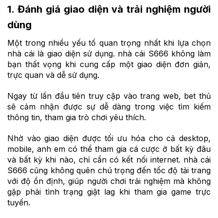
1. Đánh giá giao diện và trải nghiệm người
dùng
Một trong nhiều yếu tố quan trọng nhất khi lựa chọn
nhà cái là giao diện sử dụng. nhà cái S666 không làm
bạn thất vọng khi cung cấp một giao diện đơn giản,
trực quan và dễ sử dụng.
Ngay từ lần đầu tiên truy cập vào trang web, bet thủ
sẽ cảm nhận được sự dễ dàng trong việc tìm kiếm
thông tin, tham gia trò chơi yêu thích.
Nhờ vào giao diện được tối ưu hóa cho cả desktop,
mobile, anh em có thể tham gia cá cược ở bất kỳ đâu
và bất kỳ khi nào, chỉ cần có kết nối internet. nhà cái
S666 cũng không quên chú trọng đến tốc độ tải trang
với độ ổn định, giúp người chơi trải nghiệm mà không
gặp phải tình trạng giật lag khi tham gia game trực
tuyến.