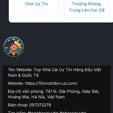
Chơi Uy Tín
Thưởng Khủng,
Trúng Lớn Cực Dễ
Tên Website: Top Nhà Cái Uy Tín Hàng Đầu Việt
Nam & Quốc Tế
Website: https://10xnutrition.us.com/
Địa chỉ văn phòng: 741 Đ. Giải Phóng, Giáp Bát,
Hoàng Mai, Hà Nội, Việt Nam
Điện thoại: 097372278
Tìm kiếm: #topnhacaiuytin #nhaccaiuytin