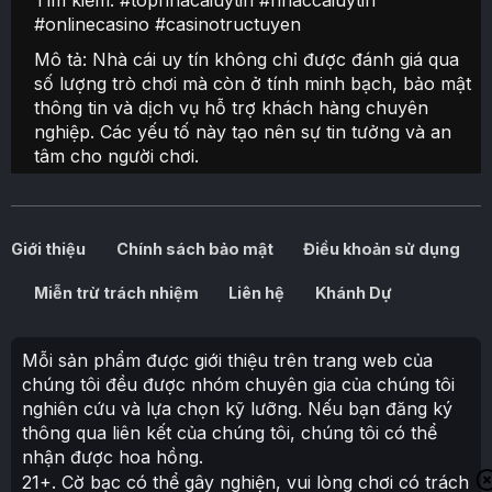
#onlinecasino #casinotructuyen
Mô tả: Nhà cái uy tín không chỉ được đánh giá qua
số lượng trò chơi mà còn ở tính minh bạch, bảo mật
thông tin và dịch vụ hỗ trợ khách hàng chuyên
nghiệp. Các yếu tố này tạo nên sự tin tưởng và an
tâm cho người chơi.
Giới thiệu
Chính sách bảo mật
Điều khoản sử dụng
Miễn trừ trách nhiệm
Liên hệ
Khánh Dự
Mỗi sản phẩm được giới thiệu trên trang web của
chúng tôi đều được nhóm chuyên gia của chúng tôi
nghiên cứu và lựa chọn kỹ lưỡng. Nếu bạn đăng ký
thông qua liên kết của chúng tôi, chúng tôi có thể
nhận được hoa hồng.
21+. Cờ bạc có thể gây nghiện, vui lòng chơi có trách