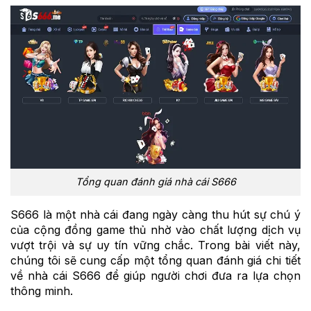
Tổng quan đánh giá nhà cái S666
S666 là một nhà cái đang ngày càng thu hút sự chú ý
của cộng đồng game thủ nhờ vào chất lượng dịch vụ
vượt trội và sự uy tín vững chắc. Trong bài viết này,
chúng tôi sẽ cung cấp một tổng quan đánh giá chi tiết
về nhà cái S666 để giúp người chơi đưa ra lựa chọn
thông minh.