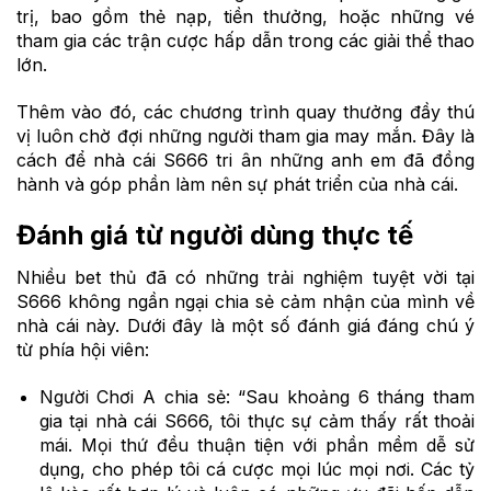
trị, bao gồm thẻ nạp, tiền thưởng, hoặc những vé
tham gia các trận cược hấp dẫn trong các giải thể thao
lớn.
Thêm vào đó, các chương trình quay thưởng đầy thú
vị luôn chờ đợi những người tham gia may mắn. Đây là
cách để nhà cái S666 tri ân những anh em đã đồng
hành và góp phần làm nên sự phát triển của nhà cái.
Đánh giá từ người dùng thực tế
Nhiều bet thủ đã có những trải nghiệm tuyệt vời tại
S666 không ngần ngại chia sẻ cảm nhận của mình về
nhà cái này. Dưới đây là một số đánh giá đáng chú ý
từ phía hội viên:
Người Chơi A chia sẻ: “Sau khoảng 6 tháng tham
gia tại nhà cái S666, tôi thực sự cảm thấy rất thoải
mái. Mọi thứ đều thuận tiện với phần mềm dễ sử
dụng, cho phép tôi cá cược mọi lúc mọi nơi. Các tỷ