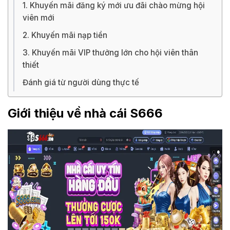
1. Khuyến mãi đăng ký mới ưu đãi chào mừng hội
viên mới
2. Khuyến mãi nạp tiền
3. Khuyến mãi VIP thưởng lớn cho hội viên thân
thiết
Đánh giá từ người dùng thực tế
Giới thiệu về nhà cái S666