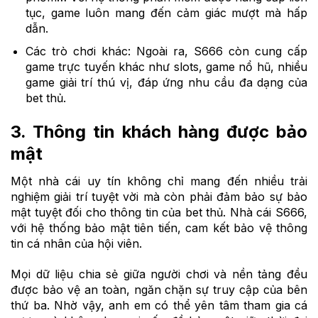
tục, game luôn mang đến cảm giác mượt mà hấp
dẫn.
Các trò chơi khác: Ngoài ra, S666 còn cung cấp
game trực tuyến khác như slots, game nổ hũ, nhiều
game giải trí thú vị, đáp ứng nhu cầu đa dạng của
bet thủ.
3. Thông tin khách hàng được bảo
mật
Một nhà cái uy tín không chỉ mang đến nhiều trải
nghiệm giải trí tuyệt vời mà còn phải đảm bảo sự bảo
mật tuyệt đối cho thông tin của bet thủ. Nhà cái S666,
với hệ thống bảo mật tiên tiến, cam kết bảo vệ thông
tin cá nhân của hội viên.
Mọi dữ liệu chia sẻ giữa người chơi và nền tảng đều
được bảo vệ an toàn, ngăn chặn sự truy cập của bên
thứ ba. Nhờ vậy, anh em có thể yên tâm tham gia cá