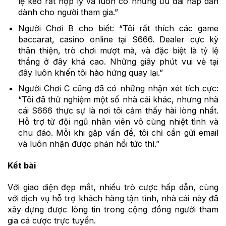
lệ kèo rất hợp lý và luôn có những ưu đãi hấp dẫn
dành cho người tham gia.”
Người Chơi B cho biết: “Tôi rất thích các game
baccarat, casino online tại S666. Dealer cực kỳ
thân thiện, trò chơi mượt mà, và đặc biệt là tỷ lệ
thắng ở đây khá cao. Những giây phút vui vẻ tại
đây luôn khiến tôi hào hứng quay lại.”
Người Chơi C cũng đã có những nhận xét tích cực:
“Tôi đã thử nghiệm một số nhà cái khác, nhưng nhà
cái S666 thực sự là nơi tôi cảm thấy hài lòng nhất.
Hỗ trợ từ đội ngũ nhân viên vô cùng nhiệt tình và
chu đáo. Mỗi khi gặp vấn đề, tôi chỉ cần gửi email
và luôn nhận được phản hồi tức thì.”
Kết bài
Với giao diện đẹp mắt, nhiều trò cược hấp dẫn, cùng
với dịch vụ hỗ trợ khách hàng tận tình, nhà cái này đã
xây dựng được lòng tin trong cộng đồng người tham
gia cá cược trực tuyến.