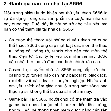
2. Đánh giá các trò chơi tại S666
Một trong nhiều lý do khiến bet thủ yêu thích S666 là
sự đa dạng trong các sản phẩm cá cược mà nhà cái
này cung cấp. Dưới đây là một số trò chơi tiêu biểu mà
bạn có thể tham gia tại nhà cái S666:
Cá cược thể thao: Với những ai yêu thích cá cược
thể thao, S666 cung cấp một loạt các môn thể thao
từ bóng đá, bóng rổ, tennis cho đến các môn thể
thao điện tử. Các tỷ lệ kèo của nhà cái này được
cập nhật liên tục và đảm bảo tính chính xác cao.
Casino trực tuyến: nhà cái S666 cung cấp trò chơi
casino trực tuyến hấp dẫn như baccarat, blackjack,
roulette với các dealer chuyên nghiệp. Nhiều anh
em yêu thích cảm giác như ở trong một sòng bạc
thực sự sẽ không thể bỏ qua sản phẩm này.
Game bài: Tại S666, người chơi có thể tham gia vào
game bài quen thuộc như poker, tiến lên, liêng,
phỏm… Với hệ thống phần mềm được nâng cấp liên