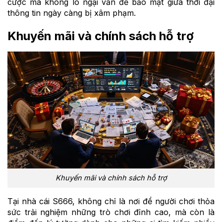
cược mà không lo ngại vấn đề bảo mật giữa thời đại
thông tin ngày càng bị xâm phạm.
Khuyến mãi và chính sách hỗ trợ
Khuyến mãi và chính sách hỗ trợ
Tại nhà cái S666, không chỉ là nơi để người chơi thỏa
sức trải nghiệm những trò chơi đỉnh cao, mà còn là