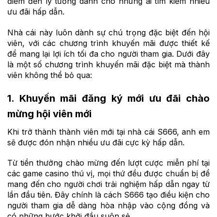
điểm đến lý tưởng dành cho những ai tìm kiếm nhiều
ưu đãi hấp dẫn.
Nhà cái này luôn dành sự chú trọng đặc biệt đến hội
viên, với các chương trình khuyến mãi được thiết kế
để mang lại lợi ích tối đa cho người tham gia. Dưới đây
là một số chương trình khuyến mãi đặc biệt mà thành
viên không thể bỏ qua:
1. Khuyến mãi đăng ký mới ưu đãi chào
mừng hội viên mới
Khi trở thành thành viên mới tại nhà cái S666, anh em
sẽ được đón nhận nhiều ưu đãi cực kỳ hấp dẫn.
Từ tiền thưởng chào mừng đến lượt cược miễn phí tại
các game casino thú vị, mọi thứ đều được chuẩn bị để
mang đến cho người chơi trải nghiệm hấp dẫn ngay từ
lần đầu tiên. Đây chính là cách S666 tạo điều kiện cho
người tham gia dễ dàng hòa nhập vào cộng đồng và
có những bước khởi đầu suôn sẻ.