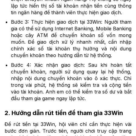
lập tức hiển thị số tài khoản nhận tiền cùng thông
tin ngân hàng để thành viên thực hiện giao dịch.
Bước 3: Thực hiện giao dịch tại 33Win: Người tham
gia có thể sử dụng Internet Banking, Mobile Banking
hoặc cây ATM để chuyển khoản số vốn mong
muốn. Để giao dịch xử lý nhanh nhất, cần nhập
chính xác số tài khoản thụ hưởng và nội dung
chuyển khoản theo hướng dẫn từ hệ thống.
Bước 4: Xác nhận giao dịch: Sau khi hoàn tất
chuyển khoản, người sử dụng quay lại hệ thống,
nhập nội dung chuyển khoản vào ô xác thực. Chỉ
trong vài phút, hệ thống sẽ kiểm tra và cộng tiền
vào tài khoản. Anh em có thể kiểm tra số dư và bắt
đầu tham gia game ngay lập tức.
2. Hướng dẫn rút tiền để tham gia 33Win
Để rút tiền tại 33Win, hội viên chỉ cần thực hiện vài
bước đơn giản. Trước tiên, người chơi truy cập trang