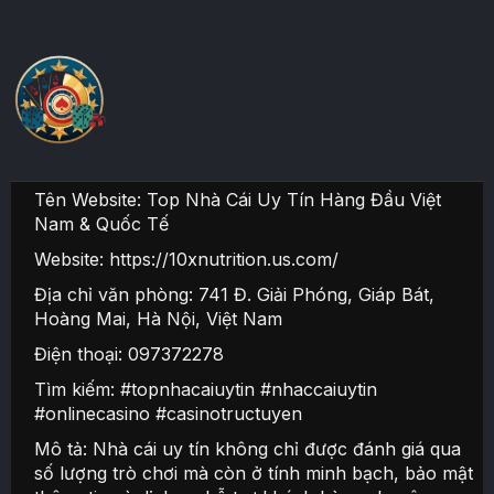
Tên Website: Top Nhà Cái Uy Tín Hàng Đầu Việt
Nam & Quốc Tế
Website: https://10xnutrition.us.com/
Địa chỉ văn phòng: 741 Đ. Giải Phóng, Giáp Bát,
Hoàng Mai, Hà Nội, Việt Nam
Điện thoại: 097372278
Tìm kiếm: #topnhacaiuytin #nhaccaiuytin
#onlinecasino #casinotructuyen
Mô tả: Nhà cái uy tín không chỉ được đánh giá qua
số lượng trò chơi mà còn ở tính minh bạch, bảo mật