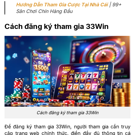
Hướng Dẫn Tham Gia Cược Tại Nhà Cái
| 99+
Sân Chơi Chín Hàng Đầu
Cách đăng ký tham gia 33Win
Cách đăng ký tham gia 33Win
Để đăng ký tham gia 33Win, người tham gia cần truy
cập trang web chính thức, điền đầy đủ thông tin cá