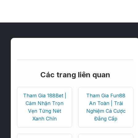
Các trang liên quan
Tham Gia 188Bet |
Tham Gia Fun88
Cảm Nhận Trọn
An Toàn | Trải
Vẹn Từng Nét
Nghiệm Cá Cược
Xanh Chín
Đẳng Cấp