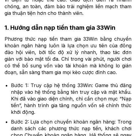
chóng, an toàn, đảm bảo trải nghiệm liền mạch tham
gia thuận tiện hơn cho thành viên.
1. Hướng dẫn nạp tiền tham gia 33Win
Phương thức nạp tiền tham gia 33Win bằng chuyển
khoản ngân hàng luôn là lựa chọn ưu tiên của đông
đảo hội viên, bởi tốc độ xử lý nhanh, thao tác đơn
giản với bảo mật tối đa. Chỉ trong vài phút, người chơi
có thể bổ sung vốn vào tài khoản mà không lo gián
đoạn, sẵn sàng tham gia mọi kèo cược đỉnh cao.
Bước 1: Truy cập hệ thống 33Win: Game thủ đăng
nhập vào hệ thống bằng tên truy cập và mật khẩu.
Khi đã vào giao diện chính, chỉ cần chọn mục “Nạp
tiền”, hành trình gia tăng nguồn vốn sẽ chính thức
khởi động.
Bước 2: Lựa chọn chuyển khoản ngân hàng: Trong
danh sách các phương thức nạp tiền, khách chơi
chọn Chuyển khoản ngân hàng. Hệ thống sẽ ngay