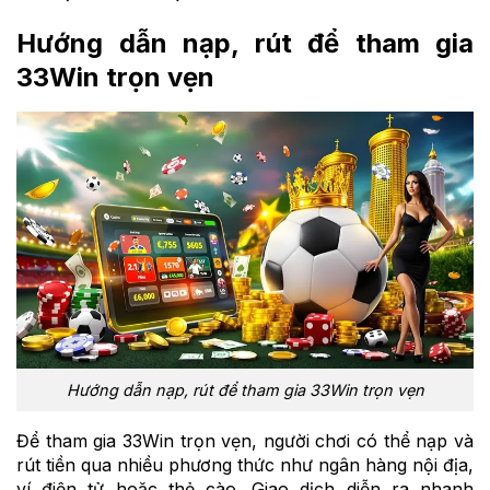
Hướng dẫn nạp, rút để tham gia
33Win trọn vẹn
Hướng dẫn nạp, rút để tham gia 33Win trọn vẹn
Để tham gia 33Win trọn vẹn, người chơi có thể nạp và
rút tiền qua nhiều phương thức như ngân hàng nội địa,
ví điện tử hoặc thẻ cào. Giao dịch diễn ra nhanh