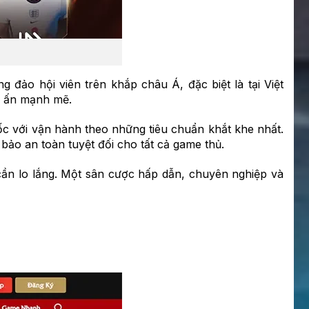
đảo hội viên trên khắp châu Á, đặc biệt là tại Việt
u ấn mạnh mẽ.
c với vận hành theo những tiêu chuẩn khắt khe nhất.
ảo an toàn tuyệt đối cho tất cả game thủ.
cần lo lắng. Một sân cược hấp dẫn, chuyên nghiệp và