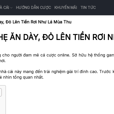
À CÁI
HƯỚNG DẪN CƯỢC
KHUYẾN MÃI
TIN TỨC
y, Đỏ Lên Tiền Rơi Như Lá Mùa Thu
HẸ ĂN DÀY, ĐỎ LÊN TIỀN RƠI 
g cho người đam mê cá cược online. Sở hữu hệ thống game
ơi.
hà cái này mang đến trải nghiệm giải trí đỉnh cao. Trước 
ái nhìn tổng quan nhất.