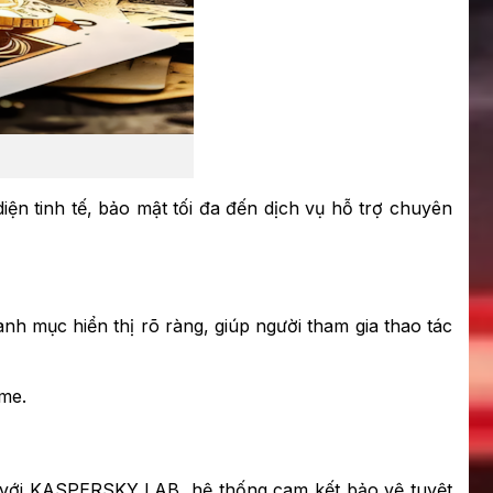
iện tinh tế, bảo mật tối đa đến dịch vụ hỗ trợ chuyên
nh mục hiển thị rõ ràng, giúp người tham gia thao tác
ame.
hẽ với KASPERSKY LAB, hệ thống cam kết bảo vệ tuyệt