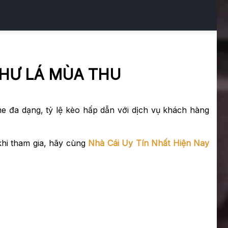
NHƯ LÁ MÙA THU
 đa dạng, tỷ lệ kèo hấp dẫn với dịch vụ khách hàng
khi tham gia, hãy cùng
Nhà Cái Uy Tín Nhất Hiện Nay